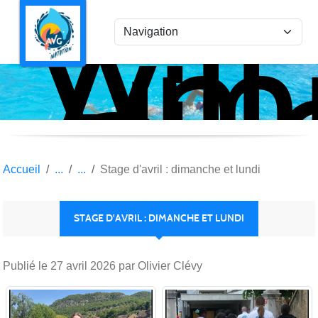
Ami
Panneau de gestion des cookies
Vil
la
Gar
Nat
Accueil
Stage d'avril : dimanche et lundi
STAGE D'AVRIL : DIMANCHE ET LUNDI
Publié le
27 avril 2026
par Olivier Clévy