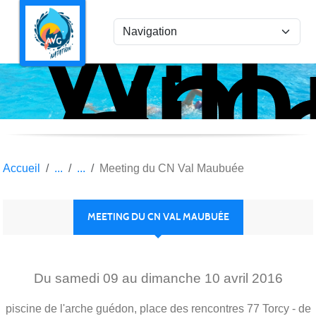
Ami
Panneau de gestion des cookies
Vil
la
Gar
Nat
Accueil
Meeting du CN Val Maubuée
MEETING DU CN VAL MAUBUÉE
Du
samedi
09
au
dimanche
10
avril
2016
piscine de l'arche guédon, place des rencontres
77
Torcy
- de