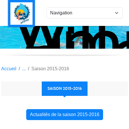
Ami
Panneau de gestion des cookies
Vil
la
Gar
Nat
Accueil
Saison 2015-2016
SAISON 2015-2016
Actualités de la saison 2015-2016