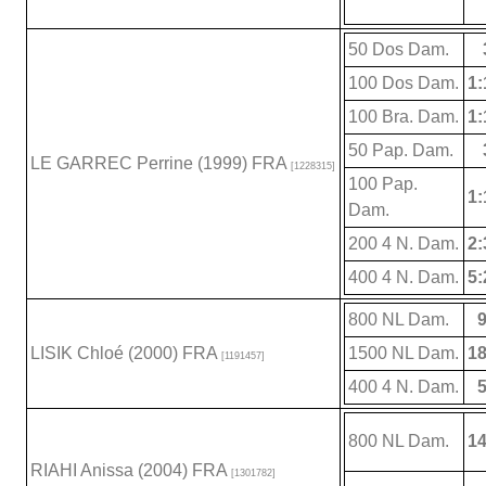
50 Dos Dam.
100 Dos Dam.
1:
100 Bra. Dam.
1:
50 Pap. Dam.
LE GARREC Perrine (1999) FRA
[1228315]
100 Pap.
1:
Dam.
200 4 N. Dam.
2:
400 4 N. Dam.
5:
800 NL Dam.
9
LISIK Chloé (2000) FRA
1500 NL Dam.
18
[1191457]
400 4 N. Dam.
5
800 NL Dam.
14
RIAHI Anissa (2004) FRA
[1301782]