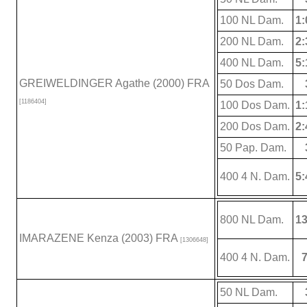
100 NL Dam.
1:
200 NL Dam.
2:
400 NL Dam.
5:
GREIWELDINGER Agathe (2000) FRA
50 Dos Dam.
[1186404]
100 Dos Dam.
1:
200 Dos Dam.
2:
50 Pap. Dam.
400 4 N. Dam.
5:
800 NL Dam.
13
IMARAZENE Kenza (2003) FRA
[1306648]
400 4 N. Dam.
7
50 NL Dam.