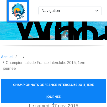
Ami
Panneau de gestion des cookies
Vil
la
Gar
Nat
Accueil
Championnats de France Interclubs 2015, 1ère
journée
CHAMPIONNATS DE FRANCE INTERCLUBS 2015, 1ÈRE
JOURNÉE
Le
samedi
07
nov.
2015