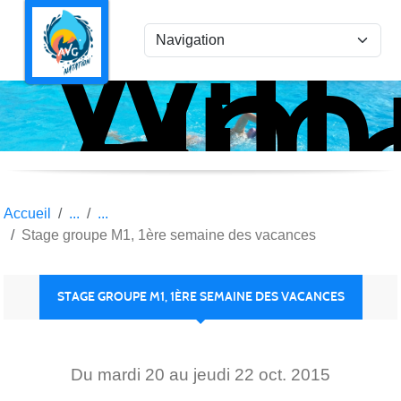
Ami
Panneau de gestion des cookies
Vil
la
Gar
Nat
Accueil
Stage groupe M1, 1ère semaine des vacances
STAGE GROUPE M1, 1ÈRE SEMAINE DES VACANCES
Du
mardi
20
au
jeudi
22
oct.
2015