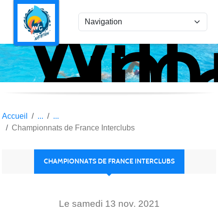
Ami
Panneau de gestion des cookies
Vil
la
Gar
Nat
Accueil
Championnats de France Interclubs
CHAMPIONNATS DE FRANCE INTERCLUBS
Le
samedi
13
nov.
2021