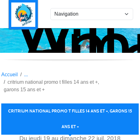
Ami
Panneau de gestion des cookies
Vil
la
Gar
Nat
Accueil
critrium national promo t filles 14 ans et +,
garons 15 ans et +
CRITRIUM NATIONAL PROMO T FILLES 14 ANS ET +, GARONS 15
ANS ET +
Du
jeudi
19
au
dimanche
22
juil.
2018