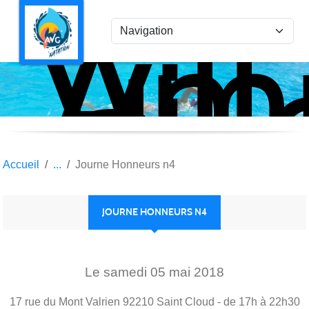
Ami
Panneau de gestion des cookies
Vil
la
Gar
Nat
Accueil
Journe Honneurs n4
JOURNE HONNEURS N4
Le
samedi
05
mai
2018
17 rue du Mont Valrien
92210
Saint Cloud
- de 17h à 22h30